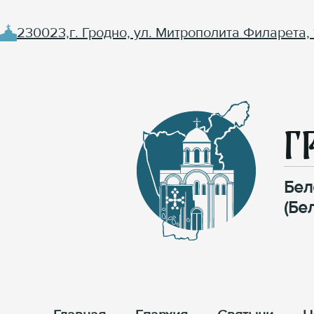
230023,г. Гродно, ул. Митрополита Филарета, 
Г
Бел
(Бе