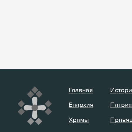
Главная
Истори
Епархия
Патриа
Храмы
Правящ