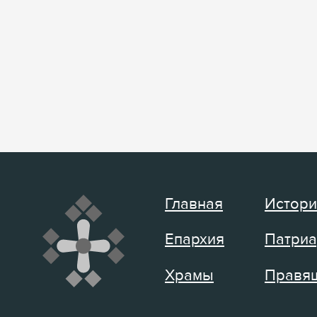
Главная
Истори
Епархия
Патриа
Храмы
Правящ