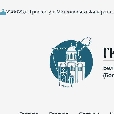
230023,г. Гродно, ул. Митрополита Филарета, 
Г
Бел
(Бе