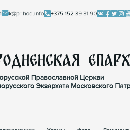
1
k@prihod.info
+375 152 39 31 90
родненская Епар
орусской Православной Церкви
лорусского Экзархата Московского Патр