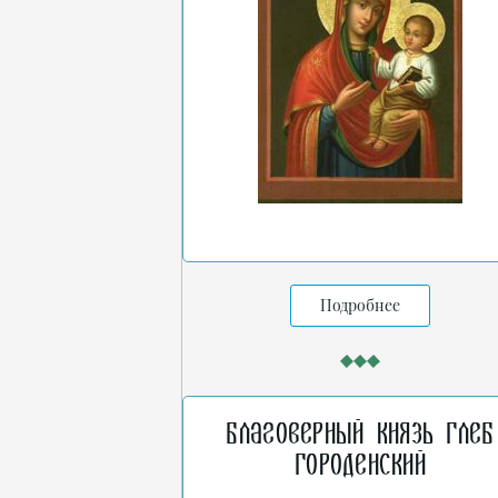
Подробнее
Благоверный князь Глеб
Городенский