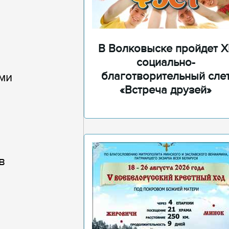
В Волковыске пройдет XI
социально-
благотворительный сле
ми
«Встреча друзей»
в