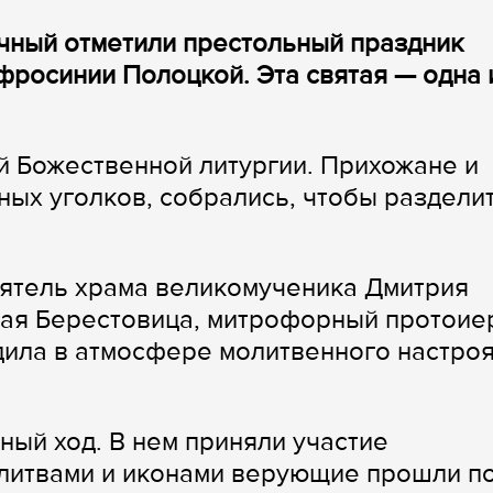
чный отметили престольный праздник
фросинии Полоцкой. Эта святая — одна 
й Божественной литургии. Прихожане и
ных уголков, собрались, чтобы раздели
оятель храма великомученика Дмитрия
лая Берестовица, митрофорный протоие
дила в атмосфере молитвенного настро
ный ход. В нем приняли участие
олитвами и иконами верующие прошли п