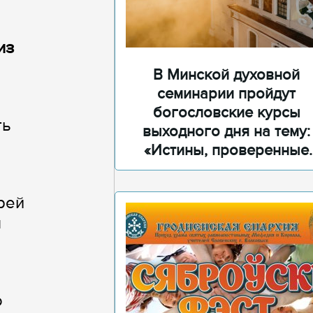
из
В Минской духовной
семинарии пройдут
богословские курсы
ть
выходного дня на тему:
«Истины, проверенные
временем»
рей
я
о