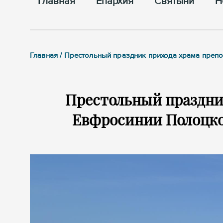
Главная
Епархия
Cвятыни
Н
Главная / Престольный праздник прихода храма пре
Престольный праздни
Евфросинии Полоцко