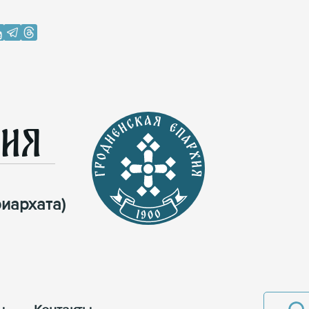
хия
иархата)