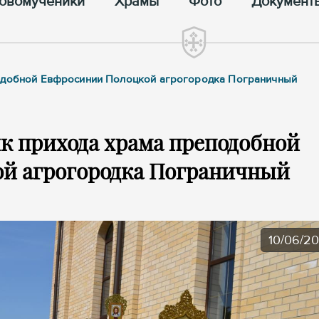
овомученики
Храмы
Фото
Документ
подобной Евфросинии Полоцкой агрогородка Пограничный
к прихода храма преподобной
й агрогородка Пограничный
10/06/2