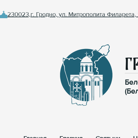
230023,г. Гродно, ул. Митрополита Филарета, 
Г
Бел
(Бе