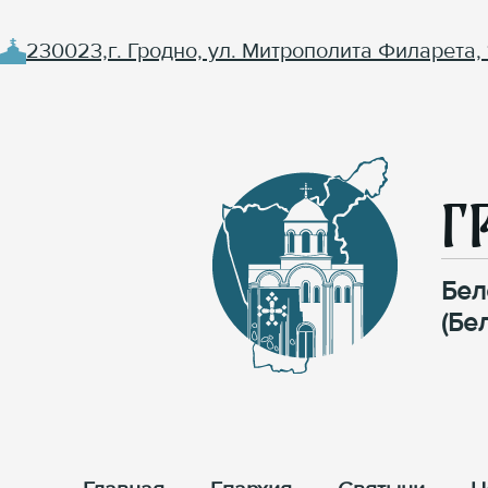
230023,г. Гродно, ул. Митрополита Филарета, 
Г
Бел
(Бе