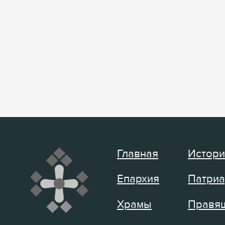
Главная
Истори
Епархия
Патриа
Храмы
Правящ