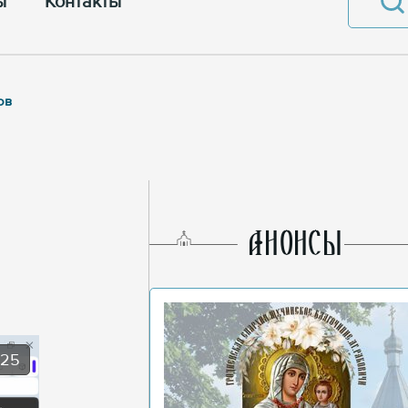
ы
Контакты
ов
AНОНСЫ
025