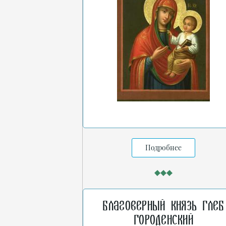
Подробнее
Благоверный князь Глеб
Городенский