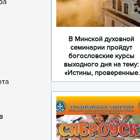
ра
В Минской духовной
семинарии пройдут
богословские курсы
выходного дня на тему:
«Истины, проверенные
временем»
ета
в