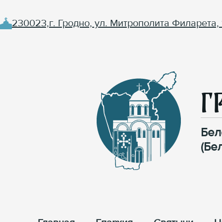
230023,г. Гродно, ул. Митрополита Филарета, 
Г
Бел
(Бе