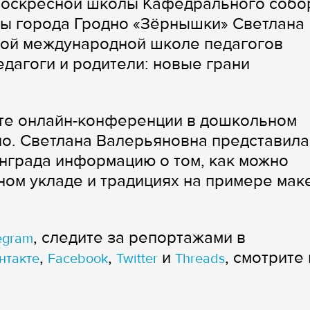
воскресной школы Кафедрального собо
ы города Гродно «Зёрнышки» Светлана
вой международной школе педагогов
дагоги и родители: новые грани
те онлайн-конференции в дошкольном
о. Светлана Валерьяновна представила
инграда информацию о том, как можно
ном укладе и традициях на примере мак
, следите за репортажами в
egram
,
,
и
, смотрите 
нтакте
Facebook
Twitter
Threads