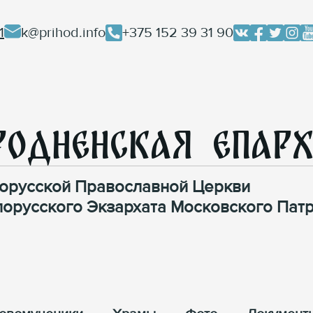
1
k@prihod.info
+375 152 39 31 90
родненская Епар
орусской Православной Церкви
лорусского Экзархата Московского Патр