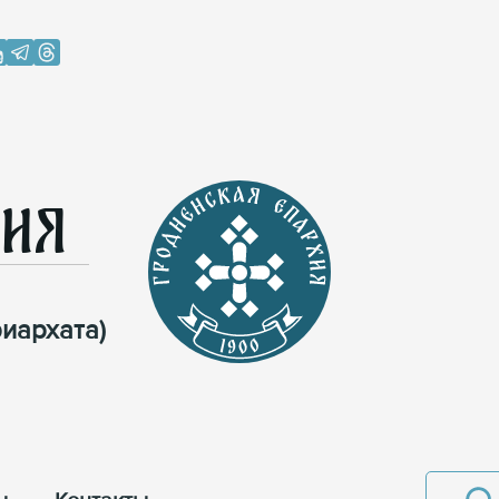
хия
иархата)