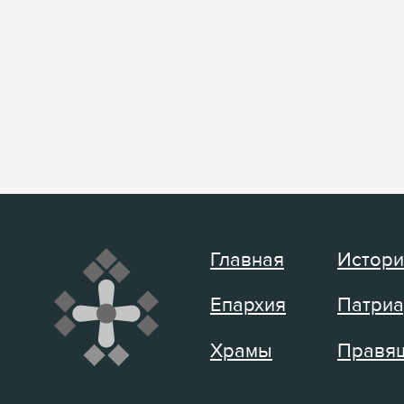
Главная
Истори
Епархия
Патриа
Храмы
Правящ