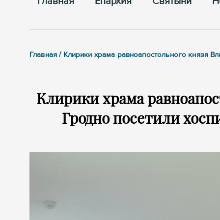
Главная
Епархия
Cвятыни
Н
Главная / Клирики храма равноапостольного князя В
Клирики храма равноапос
Гродно посетили хосп