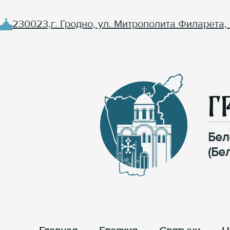
230023,г. Гродно, ул. Митрополита Филарета, 
Г
Бел
(Бе