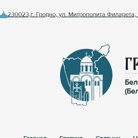
230023,г. Гродно, ул. Митрополита Филарета, 
Г
Бел
(Бе