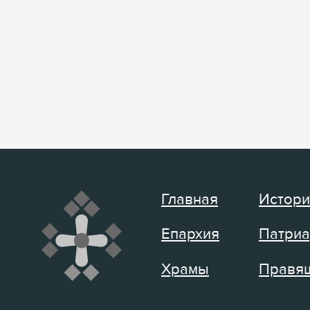
Главная
Истори
Епархия
Патриа
Храмы
Правящ