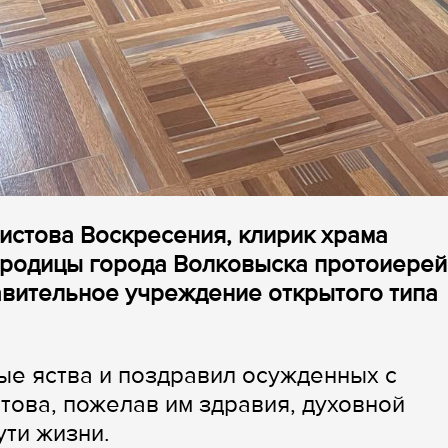
ристова Воскресения, клирик храма
родицы города Волковыска протоиерей
авительное учреждение открытого типа
ые яства и поздравил осужденных с
ова, пожелав им здравия, духовной
ути жизни.