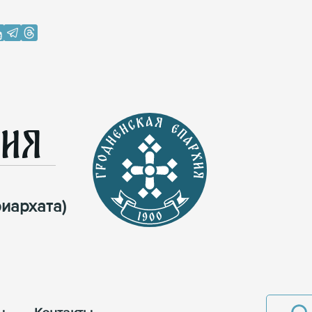
хия
иархата)