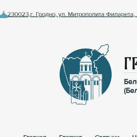
230023,г. Гродно, ул. Митрополита Филарета, 
Г
Бел
(Бе