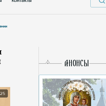
ы
Контакты
ении
м
и
AНОНСЫ
025