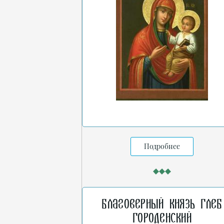
Подробнее
Благоверный князь Глеб
Городенский