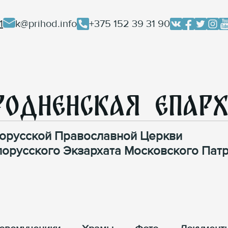
1
k@prihod.info
+375 152 39 31 90
родненская Епар
орусской Православной Церкви
лорусского Экзархата Московского Патр