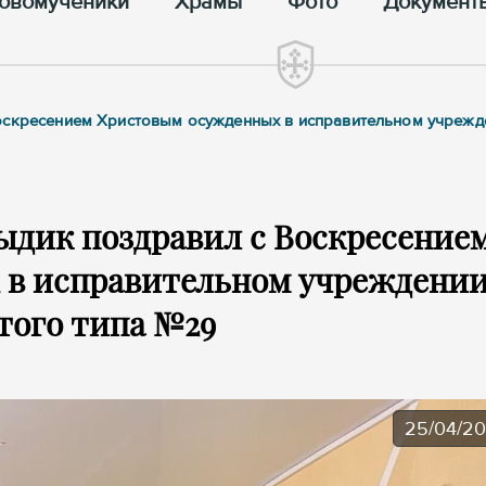
овомученики
Храмы
Фото
Документ
Воскресением Христовым осужденных в исправительном учрежд
ыдик поздравил с Воскресение
 в исправительном учреждени
того типа №29
25/04/2