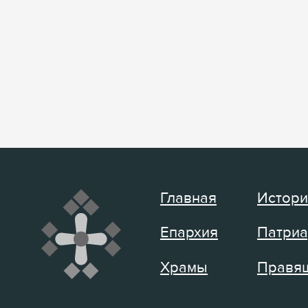
Главная
Истори
Епархия
Патриа
Храмы
Правящ