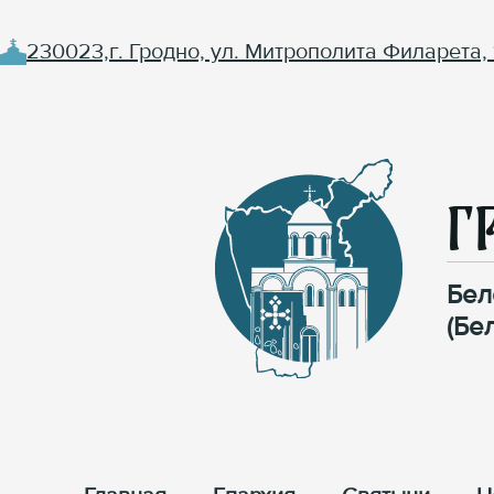
230023,г. Гродно, ул. Митрополита Филарета, 
Г
Бел
(Бе