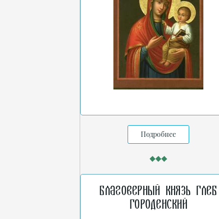
Подробнее
Благоверный князь Глеб
Городенский