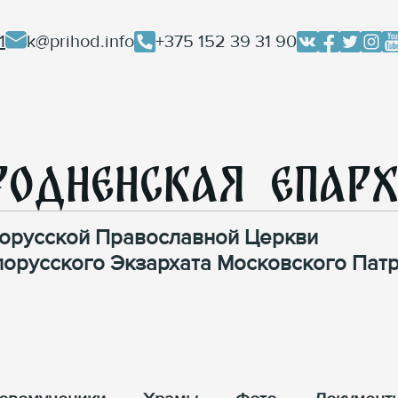
1
k@prihod.info
+375 152 39 31 90
родненская Епар
орусской Православной Церкви
лорусского Экзархата Московского Патр