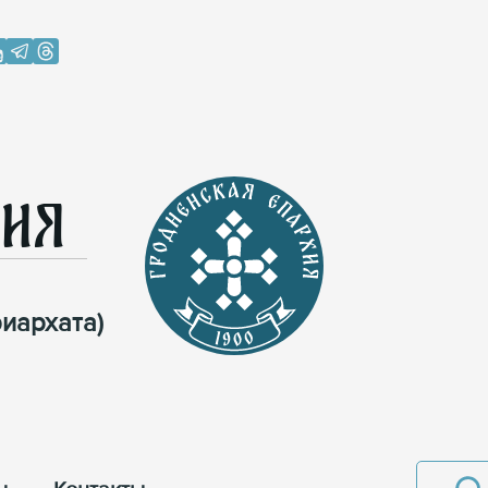
хия
иархата)