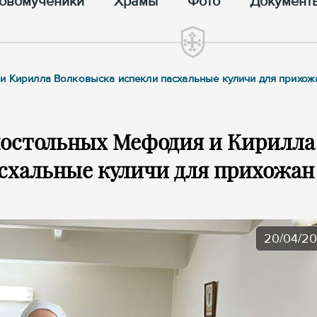
овомученики
Храмы
Фото
Документ
 и Кирилла Волковыска испекли пасхальные куличи для прихож
постольных Мефодия и Кирилла
схальные куличи для прихожан
20/04/2