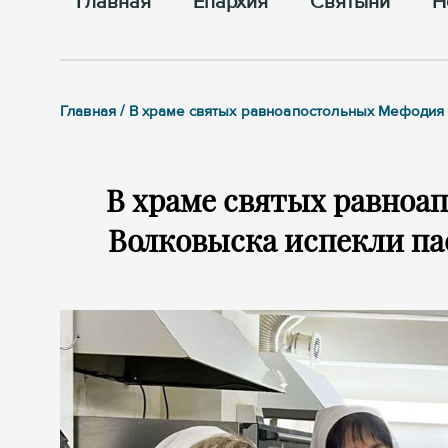
Главная
Епархия
Cвятыни
Н
Главная / В храме святых равноапостольных Мефодия
В храме святых равноа
Волковыска испекли па