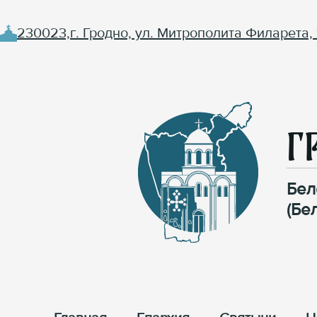
230023,г. Гродно, ул. Митрополита Филарета, 
Г
Бел
(Бе