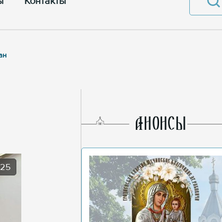
ы
Контакты
ан
AНОНСЫ
025