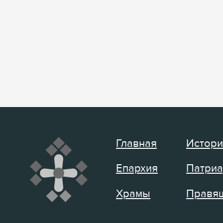
Главная
Истори
Епархия
Патриа
Храмы
Правящ