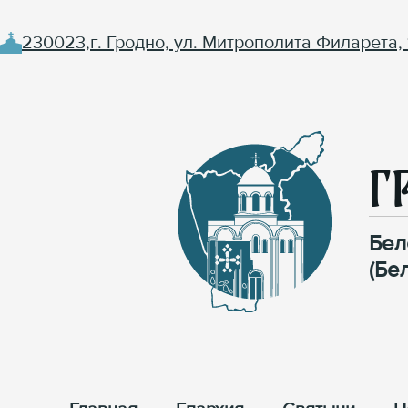
230023,г. Гродно, ул. Митрополита Филарета, 
Г
Бел
(Бе