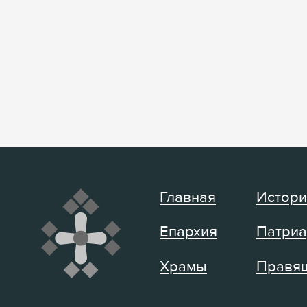
Главная
Истори
Епархия
Патриа
Храмы
Правящ