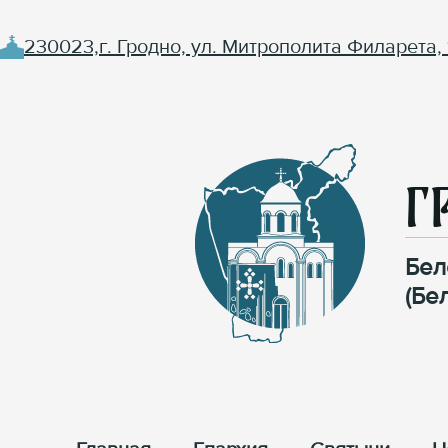
230023,г. Гродно, ул. Митрополита Филарета, 
Г
Бел
(Бе