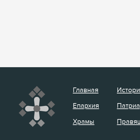
Главная
Истори
Епархия
Патриа
Храмы
Правящ