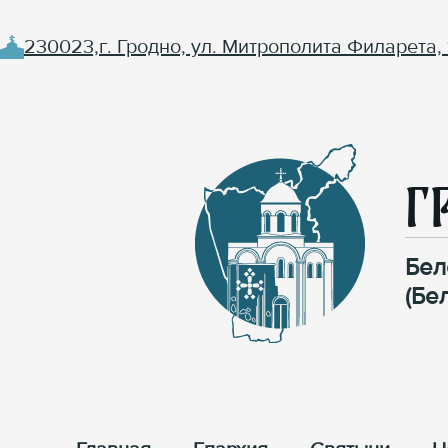
230023,г. Гродно, ул. Митрополита Филарета, 
Г
Бел
(Бе