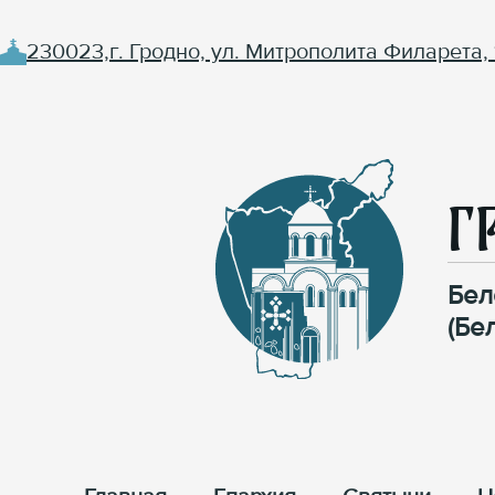
230023,г. Гродно, ул. Митрополита Филарета, 
Г
Бел
(Бе