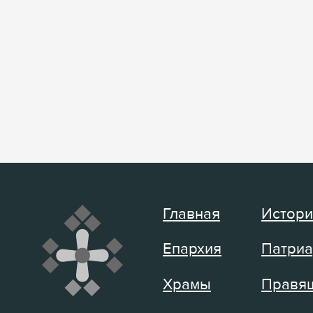
Главная
Истори
Епархия
Патриа
Храмы
Правящ