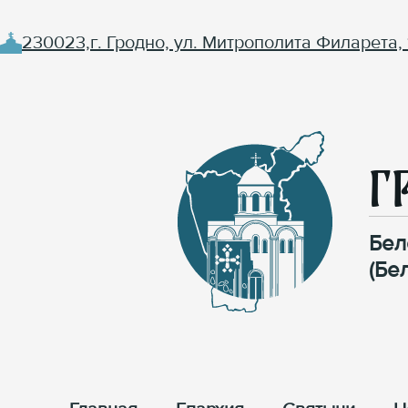
230023,г. Гродно, ул. Митрополита Филарета, 
Г
Бел
(Бе