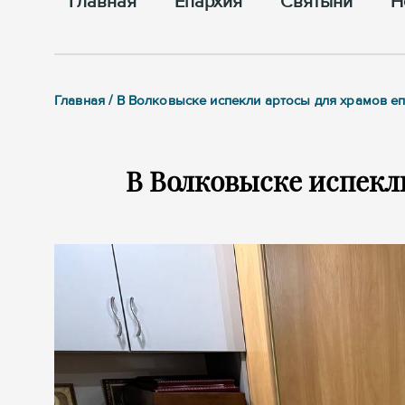
Главная
Епархия
Cвятыни
Н
Главная / В Волковыске испекли артосы для храмов е
В Волковыске испекл