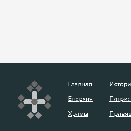
Главная
Истори
Епархия
Патриа
Храмы
Правящ