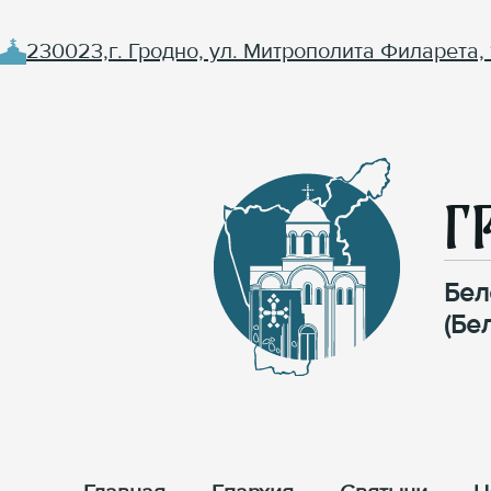
230023,г. Гродно, ул. Митрополита Филарета, 
Г
Бел
(Бе