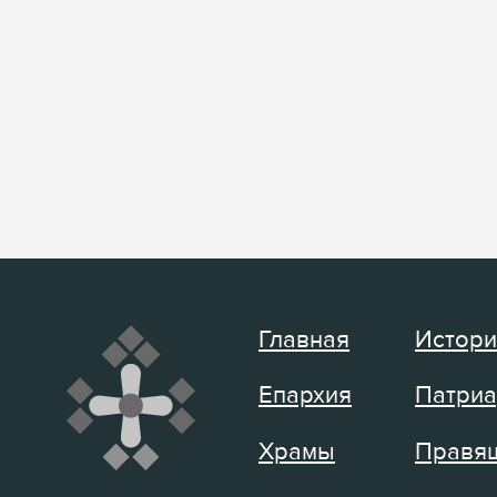
Главная
Истори
Епархия
Патриа
Храмы
Правящ