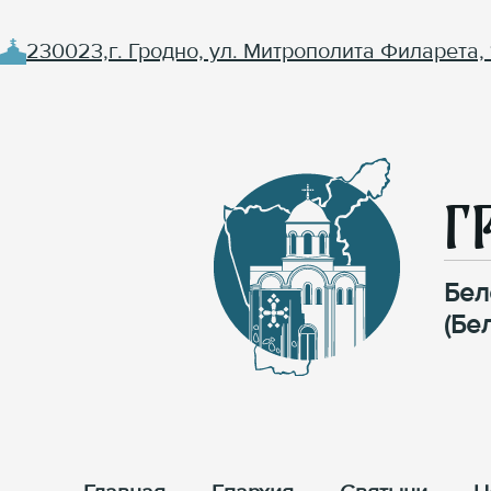
230023,г. Гродно, ул. Митрополита Филарета, 
Г
Бел
(Бе