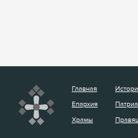
Главная
Истори
Епархия
Патриа
Храмы
Правящ