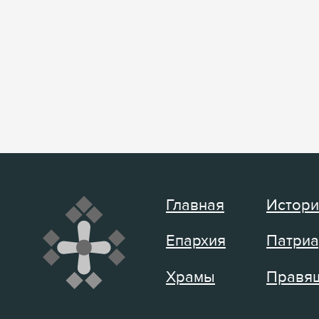
Главная
Истори
Епархия
Патриа
Храмы
Правящ