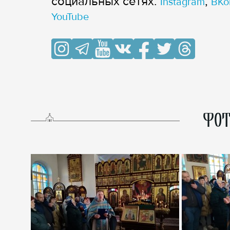
cоциальных сетях:
,
Instagram
ВКо
YouTube
ФОТ