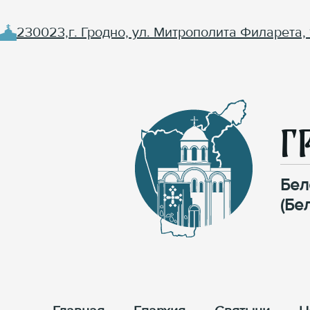
230023,г. Гродно, ул. Митрополита Филарета, 
Г
Бел
(Бе