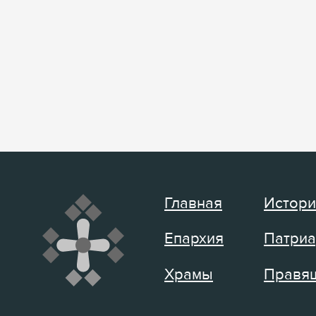
Главная
Истори
Епархия
Патриа
Храмы
Правящ