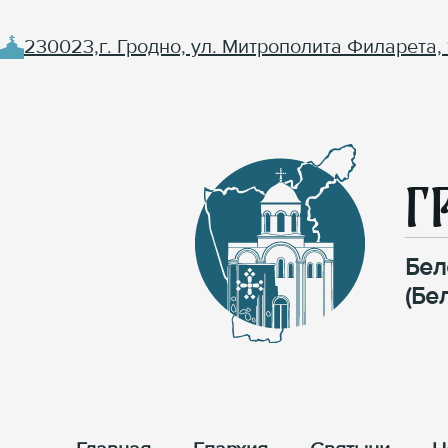
230023,г. Гродно, ул. Митрополита Филарета, 
Г
Бел
(Бе