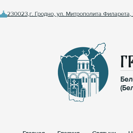
230023,г. Гродно, ул. Митрополита Филарета, 
Г
Бел
(Бе