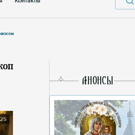
ы
Контакты
овском
коп
AНОНСЫ
025