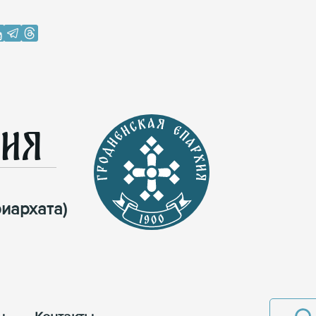
хия
иархата)