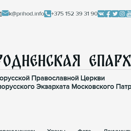
1
k@prihod.info
+375 152 39 31 90
родненская Епар
орусской Православной Церкви
лорусского Экзархата Московского Патр