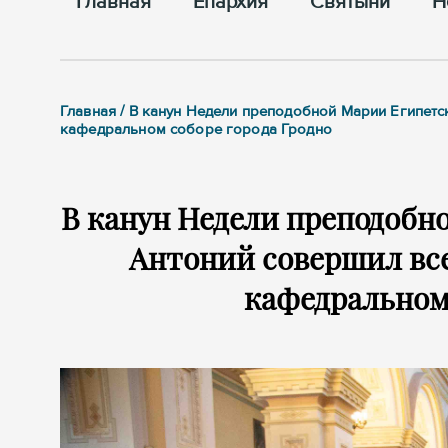
Главная
Епархия
Cвятыни
Н
Главная / В канун Недели преподобной Марии Египет
кафедральном соборе города Гродно
В канун Недели преподобн
Антоний совершил вс
кафедральном 