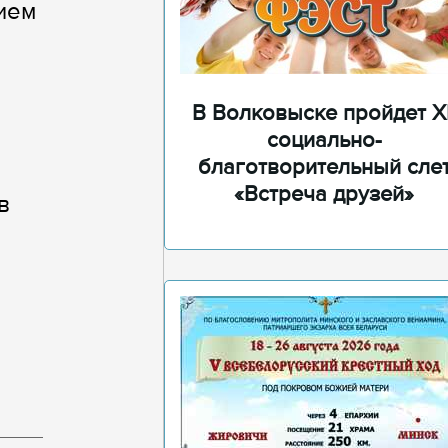
ием
В Волковыске пройдет XI
социально-
благотворительный сле
«Встреча друзей»
в