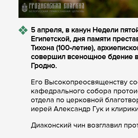
5 апреля, в канун Недели пят
Египетской, дня памяти преста
Тихона (100-летие), архиеписк
совершил всенощное бдение в
Гродно.
Его Высокопреосвященству со
кафедрального собора протои
отдела по церковной благотво
иерей Александр Гук и клирик
Диаконский чин возглавил пр