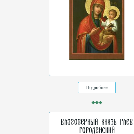
Подробнее
Благоверный князь Глеб
Городенский