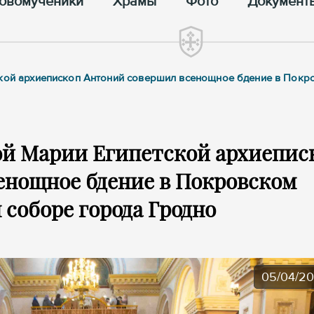
овомученики
Храмы
Фото
Документ
ской архиепископ Антоний совершил всенощное бдение в Покр
ой Марии Египетской архиепис
енощное бдение в Покровском
соборе города Гродно
05/04/2