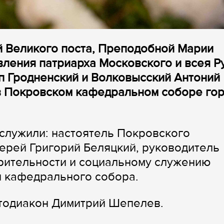
ой Великого поста, Преподобной Марии
вления патриарха Московского и всея Р
оп Гродненский и Волковысский Антоний
 Покровском кафедральном соборе го
служили: настоятель Покровского
ерей Григорий Беляцкий, руководитель
рительности и социальному служению
и кафедрального собора.
отодиакон Димитрий Шепелев.