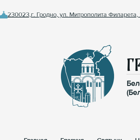
230023,г. Гродно, ул. Митрополита Филарета, 
Г
Бел
(Бе