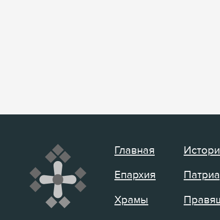
Главная
Истори
Епархия
Патриа
Храмы
Правящ