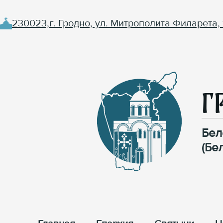
230023,г. Гродно, ул. Митрополита Филарета, 
Г
Бел
(Бе