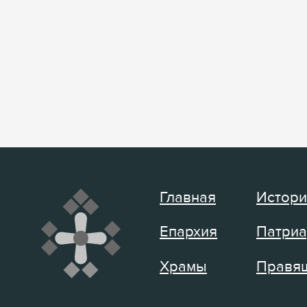
Главная
Истори
Епархия
Патриа
Храмы
Правящ