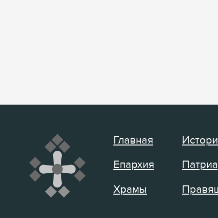
Главная
Истори
Епархия
Патриа
Храмы
Правящ