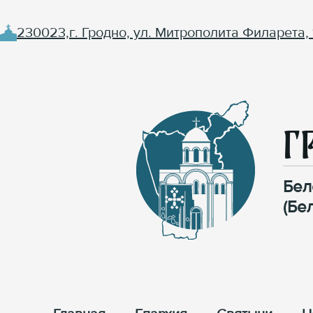
230023,г. Гродно, ул. Митрополита Филарета, 
Г
Бел
(Бе