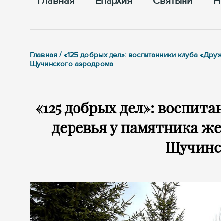
Главная
Епархия
Cвятыни
Н
Главная / «125 добрых дел»: воспитанники клуба «Др
Щучинского аэродрома
«125 добрых дел»: воспит
деревья у памятника ж
Щучинс