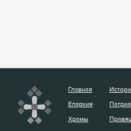
Главная
Истори
Епархия
Патриа
Храмы
Правящ