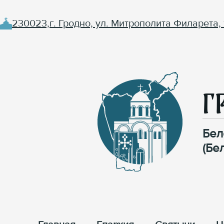
230023,г. Гродно, ул. Митрополита Филарета, 
Г
Бел
(Бе