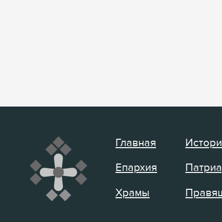
Главная
Истори
Епархия
Патриа
Храмы
Правящ