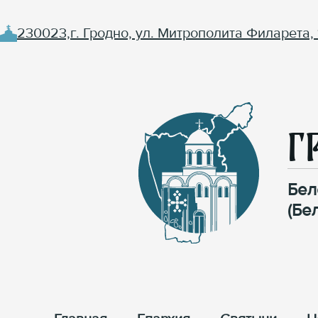
230023,г. Гродно, ул. Митрополита Филарета, 
Г
Бел
(Бе