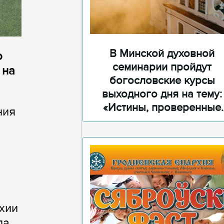
В Минской духовной
о
семинарии пройдут
 на
богословские курсы
выходного дня на тему:
«Истины, проверенные
ния
временем»
хии
да.