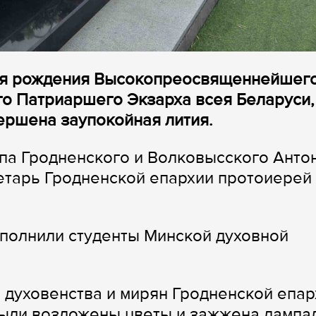
 дня рождения Высокопреосвященнейшег
о Патриаршего Экзарха всея Беларуси,
ершена заупокойная лития.
па Гродненского и Волковысского Анто
етарь Гродненской епархии протоиерей
полнили студенты Минской духовной
 духовенства и мирян Гродненской епар
были возложены цветы и зажжена лампа