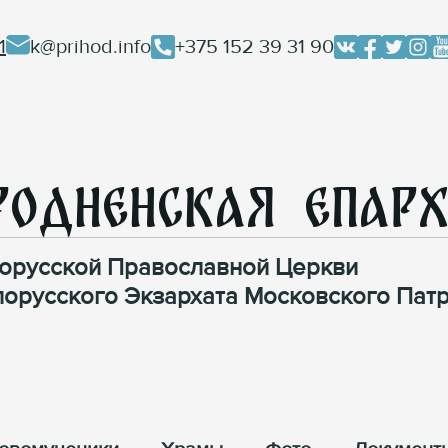
1
k@prihod.info
+375 152 39 31 90
родненская Епар
орусской Православной Церкви
лорусского Экзархата Московского Патр