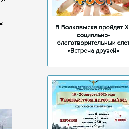
в
В Волковыске пройдет XI
социально-
благотворительный сле
«Встреча друзей»