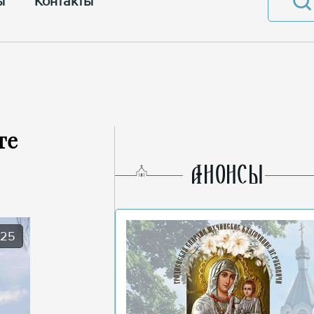
ы
Контакты
те
AНОНСЫ
025