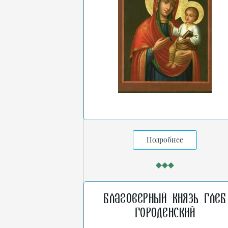
Подробнее
Благоверный князь Глеб
Городенский