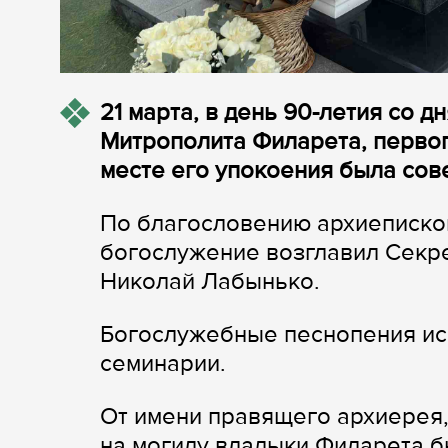
21 марта, в день 90-летия со
Митрополита Филарета, первог
месте его упокоения была сов
По благословению архиеписко
богослужение возглавил Секр
Николай Лабынько.
Богослужебные песнопения ис
семинарии.
От имени правящего архиерея,
на могилу владыки Филарета 