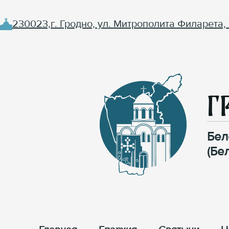
230023,г. Гродно, ул. Митрополита Филарета, 
Г
Бел
(Бе