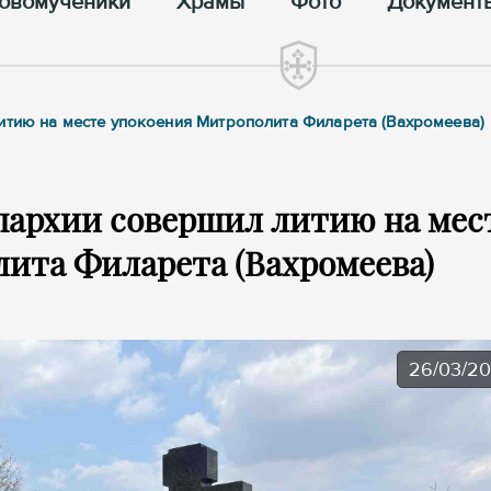
овомученики
Храмы
Фото
Документ
итию на месте упокоения Митрополита Филарета (Вахромеева)
пархии совершил литию на мес
ита Филарета (Вахромеева)
26/03/2