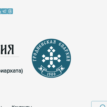
хия
иархата)