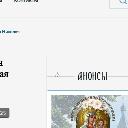
ы
Контакты
я Николая
я
ая
AНОНСЫ
025