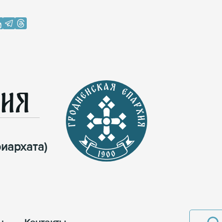
хия
иархата)