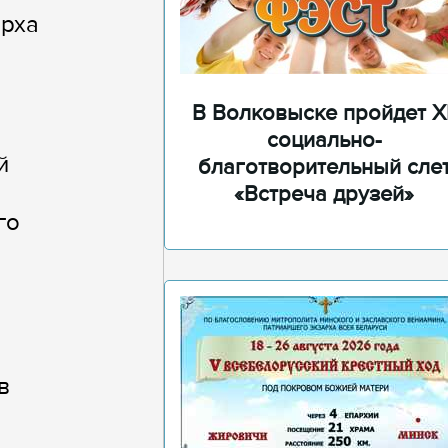
арха
В Волковыске пройдет XI
социально-
й
благотворительный сле
«Встреча друзей»
го
в