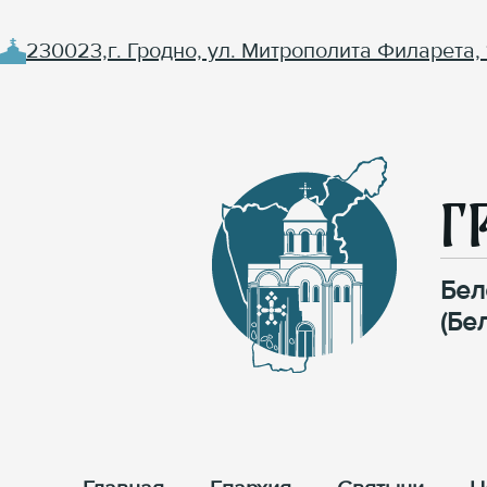
230023,г. Гродно, ул. Митрополита Филарета, 
Г
Бел
(Бе