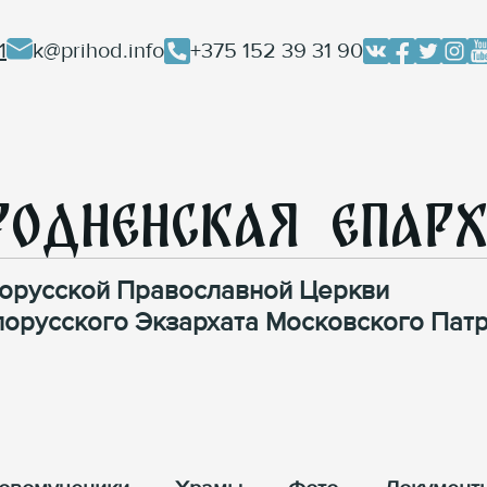
1
k@prihod.info
+375 152 39 31 90
родненская Епар
орусской Православной Церкви
лорусского Экзархата Московского Патр