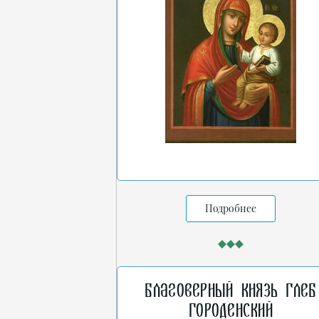
Подробнее
Благоверный князь Глеб
Городенский