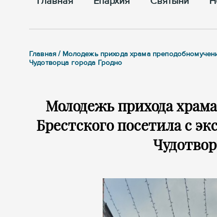
Главная
Епархия
Cвятыни
Н
Главная / Молодежь прихода храма преподобномучени
Чудотворца города Гродно
Молодежь прихода храм
Брестского посетила с эк
Чудотвор