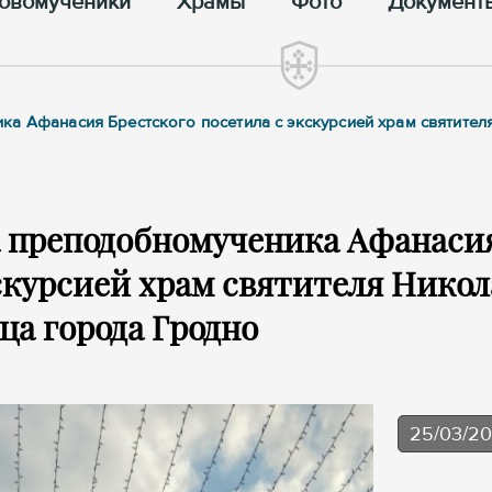
овомученики
Храмы
Фото
Документ
ка Афанасия Брестского посетила с экскурсией храм святител
а преподобномученика Афанаси
скурсией храм святителя Никол
ца города Гродно
25/03/2