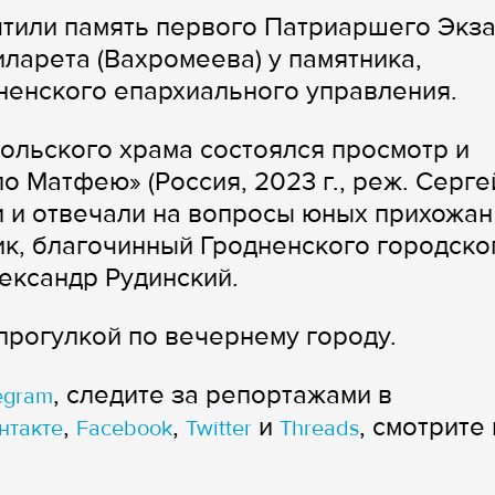
тили память первого Патриаршего Экз
ларета (Вахромеева) у памятника,
ненского епархиального управления.
ольского храма состоялся просмотр и
о Матфею» (Россия, 2023 г., реж. Серге
 и отвечали на вопросы юных прихожан
к, благочинный Гродненского городско
ександр Рудинский.
рогулкой по вечернему городу.
, следите за репортажами в
egram
,
,
и
, смотрите 
нтакте
Facebook
Twitter
Threads