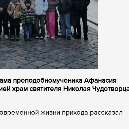
рама преподобномученика Афанасия
сией храм святителя Николая Чудотворц
современной жизни прихода рассказал