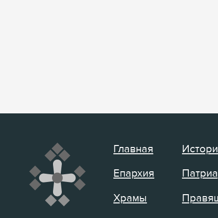
Главная
Истори
Епархия
Патриа
Храмы
Правящ