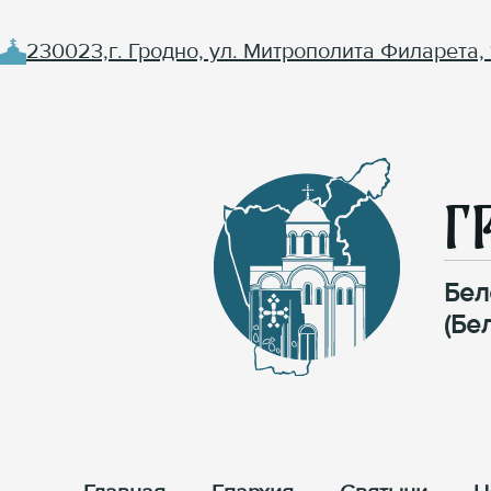
230023,г. Гродно, ул. Митрополита Филарета, 
Г
Бел
(Бе