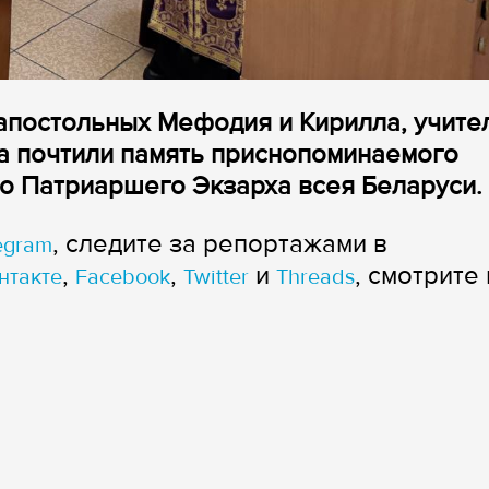
оапостольных Мефодия и Кирилла, учите
а почтили память приснопоминаемого
о Патриаршего Экзарха всея Беларуси.
, следите за репортажами в
egram
,
,
и
, смотрите 
нтакте
Facebook
Twitter
Threads