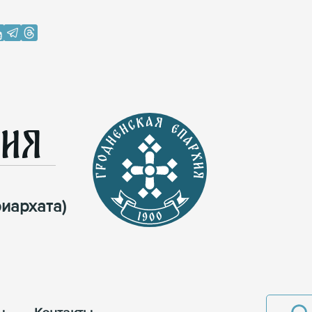
хия
иархата)