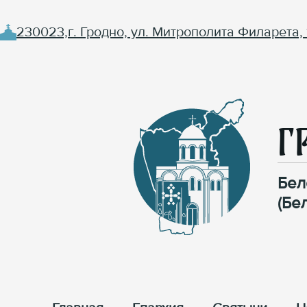
230023,г. Гродно, ул. Митрополита Филарета, 
Г
Бел
(Бе