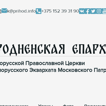
1
k@prihod.info
+375 152 39 31 90
родненская Епар
орусской Православной Церкви
лорусского Экзархата Московского Патр