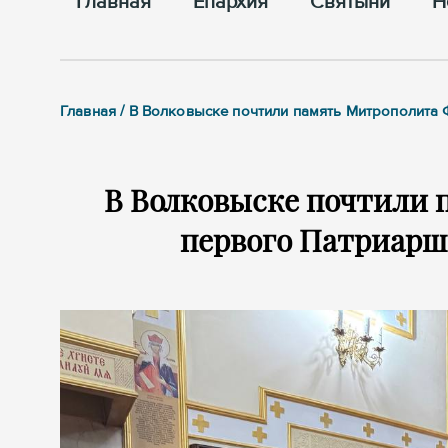
Главная
Епархия
Cвятыни
Н
Главная / В Волковыске почтили память Митрополита
В Волковыске почтили 
первого Патриарше