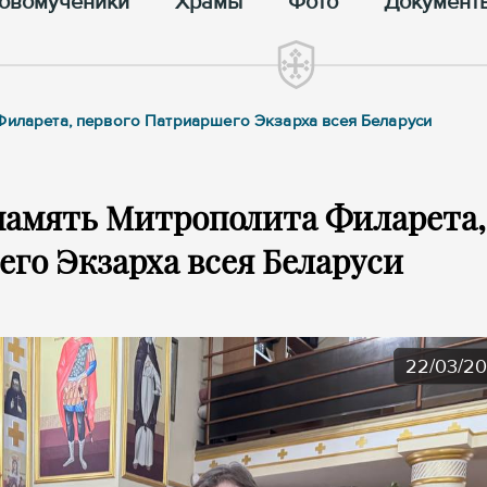
овомученики
Храмы
Фото
Документ
 Филарета, первого Патриаршего Экзарха всея Беларуси
память Митрополита Филарета,
го Экзарха всея Беларуси
22/03/2