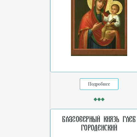
Подробнее
Благоверный князь Глеб
Городенский