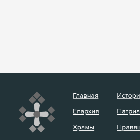
Главная
Истори
Епархия
Патриа
Храмы
Правящ