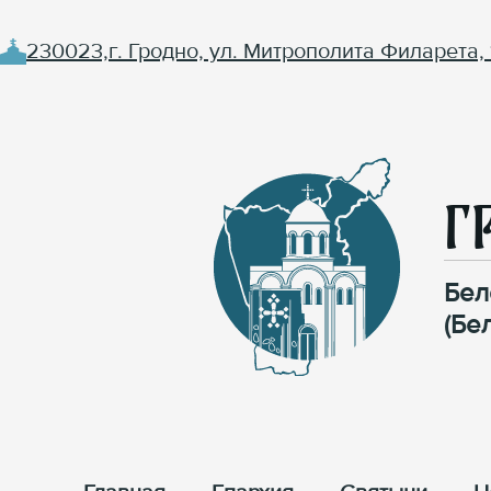
230023,г. Гродно, ул. Митрополита Филарета, 
Г
Бел
(Бе