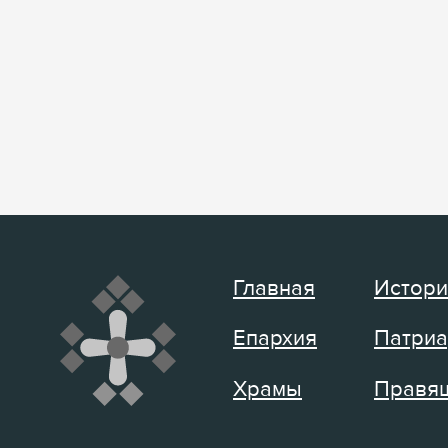
Главная
Истори
Епархия
Патриа
Храмы
Правящ