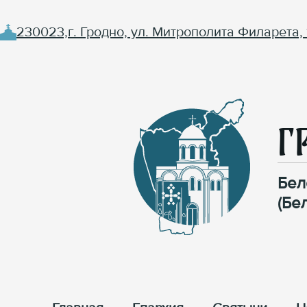
230023,г. Гродно, ул. Митрополита Филарета, 
Г
Бел
(Бе