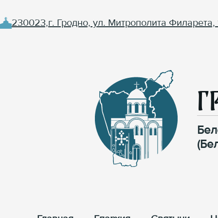
230023,г. Гродно, ул. Митрополита Филарета, 
Г
Бел
(Бе