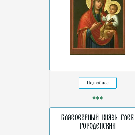
Подробнее
Благоверный князь Глеб
Городенский