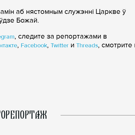
амін аб нястомным служэнні Царкве ў
ўдзе Божай.
, следите за репортажами в
egram
,
,
и
, смотрите 
нтакте
Facebook
Twitter
Threads
ОРЕПОРТАЖ