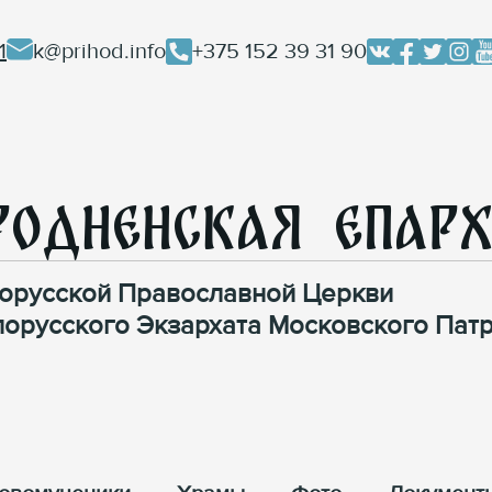
1
k@prihod.info
+375 152 39 31 90
родненская Епар
орусской Православной Церкви
лорусского Экзархата Московского Патр