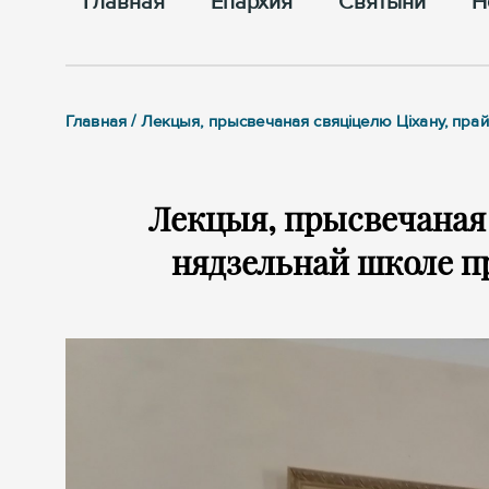
Главная
Епархия
Cвятыни
Н
Главная / Лекцыя, прысвечаная свяціцелю Ціхану, п
Лекцыя, прысвечаная 
нядзельнай школе 