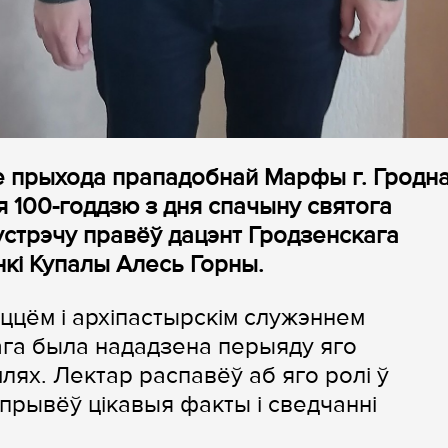
ле прыхода прападобнай Марфы г. Гродн
 100-годдзю з дня спачыну святога
Сустрэчу правёў дацэнт Гродзенскага
нкі Купалы Алесь Горны.
ццём і архіпастырскім служэннем
ага была нададзена перыяду яго
лях. Лектар распавёў аб яго ролі ў
прывёў цікавыя факты і сведчанні