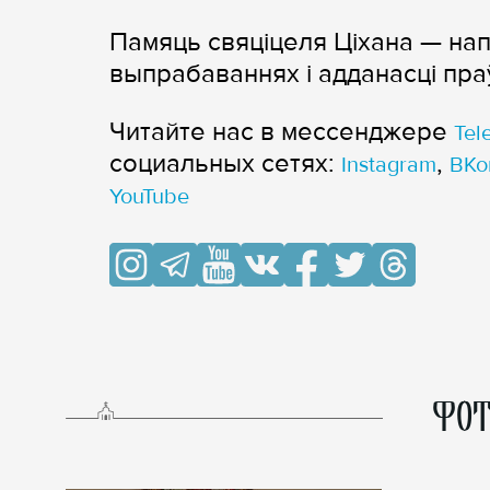
Памяць свяціцеля Ціхана — нап
выпрабаваннях і адданасці пра
Читайте нас в мессенджере
Tel
cоциальных сетях:
,
Instagram
ВКо
YouTube
ФОТ