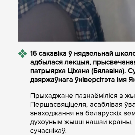
16 сакавіка ў нядзельнай шко
адбылася лекцыя, прысвечаная
патрыярха Ціхана (Бялавіна). 
дзяржаўнага ўніверсітэта імя Я
Прыхаджане пазнаёміліся з жы
Першасвяціцеля, асаблівая ўв
знаходжання на беларускіх зем
духоўным жыцці нашай краіны, 
сучаснікаў.