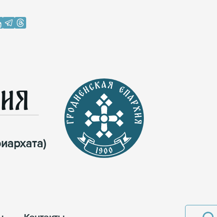
хия
иархата)