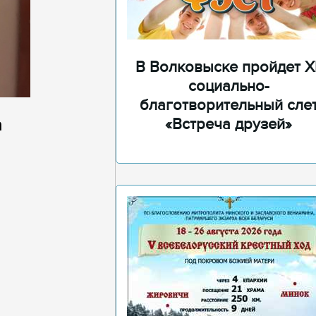
В Волковыске пройдет XI
социально-
благотворительный сле
а
«Встреча друзей»