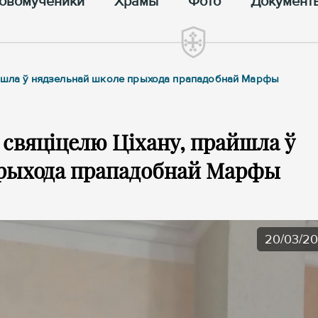
овомученики
Храмы
Фото
Документ
райшла ў нядзельнай школе прыхода прападобнай Марфы
свяціцелю Ціхану, прайшла ў
прыхода прападобнай Марфы
20/03/2