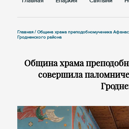
Главная
Епархия
Cвятыни
Н
Главная / Община храма преподобномученика Афанас
Гродненского района
Община храма преподобн
совершила паломниче
Гродне