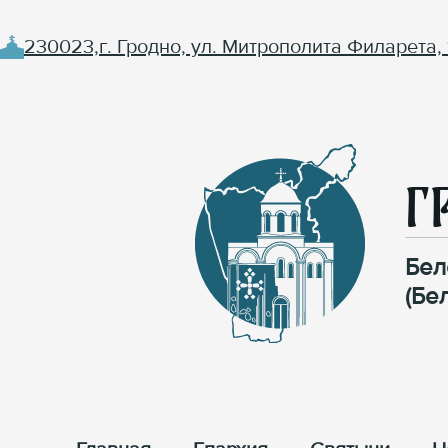
230023,г. Гродно, ул. Митрополита Филарета, 
Г
Бел
(Бе