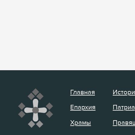
Главная
Истори
Епархия
Патриа
Храмы
Правящ