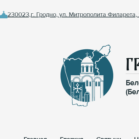
230023,г. Гродно, ул. Митрополита Филарета, 
Г
Бел
(Бе