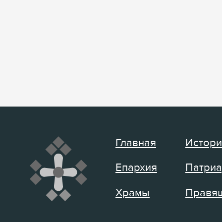
Главная
Истори
Епархия
Патриа
Храмы
Правящ