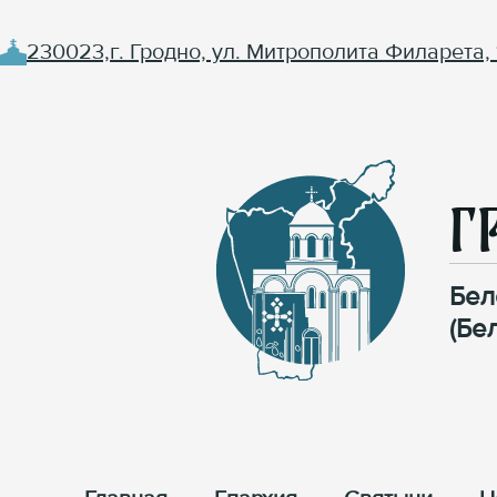
230023,г. Гродно, ул. Митрополита Филарета, 
Г
Бел
(Бе