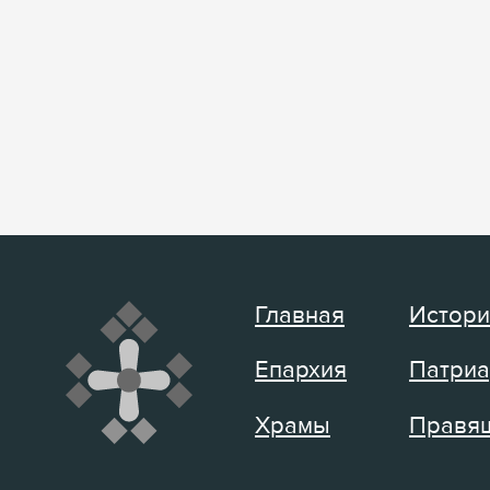
Главная
Истори
Епархия
Патриа
Храмы
Правящ