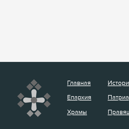
Главная
Истори
Епархия
Патриа
Храмы
Правящ