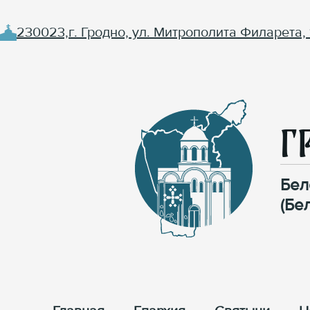
230023,г. Гродно, ул. Митрополита Филарета, 
Г
Бел
(Бе