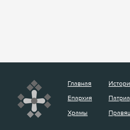
Главная
Истори
Епархия
Патриа
Храмы
Правящ