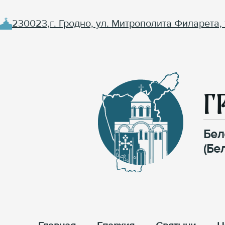
230023,г. Гродно, ул. Митрополита Филарета, 
Г
Бел
(Бе