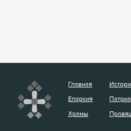
Главная
Истори
Епархия
Патриа
Храмы
Правящ