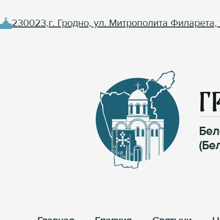
230023,г. Гродно, ул. Митрополита Филарета, 
Г
Бел
(Бе