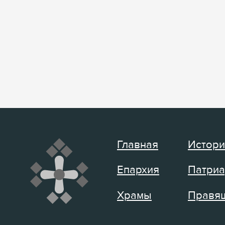
Главная
Истори
Епархия
Патриа
Храмы
Правящ