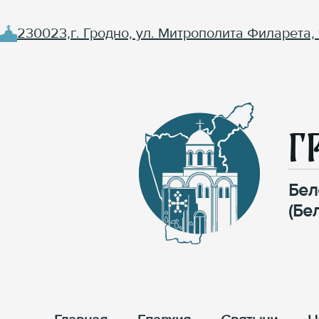
230023,г. Гродно, ул. Митрополита Филарета, 
Г
Бел
(Бе