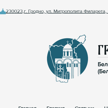
230023,г. Гродно, ул. Митрополита Филарета, 
Г
Бел
(Бе