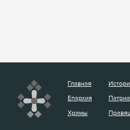
Главная
Истори
Епархия
Патриа
Храмы
Правящ