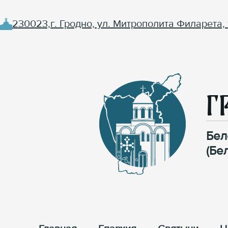
230023,г. Гродно, ул. Митрополита Филарета, 
Г
Бел
(Бе