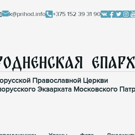
1
k@prihod.info
+375 152 39 31 90
родненская Епар
орусской Православной Церкви
лорусского Экзархата Московского Патр