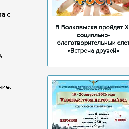
а с
В Волковыске пройдет XI
социально-
благотворительный сле
«Встреча друзей»
,
ние.