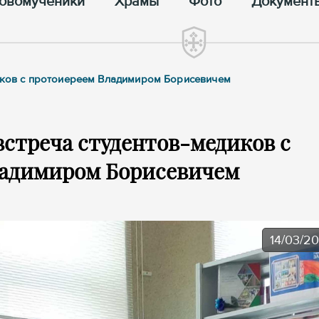
овомученики
Храмы
Фото
Документ
диков с протоиереем Владимиром Борисевичем
встреча студентов-медиков с
ладимиром Борисевичем
14/03/2