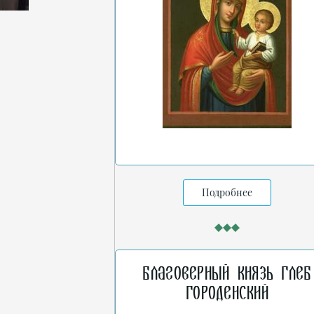
Подробнее
Благоверный князь Глеб
Городенский