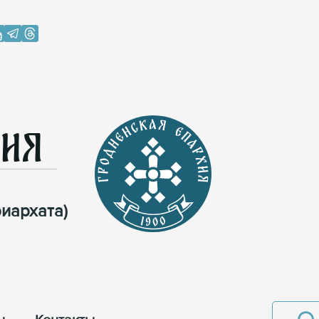
хия
иархата)