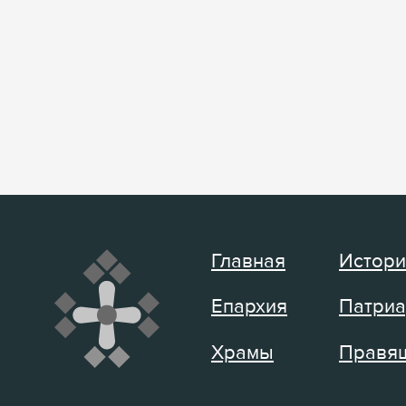
Главная
Истори
Епархия
Патриа
Храмы
Правящ