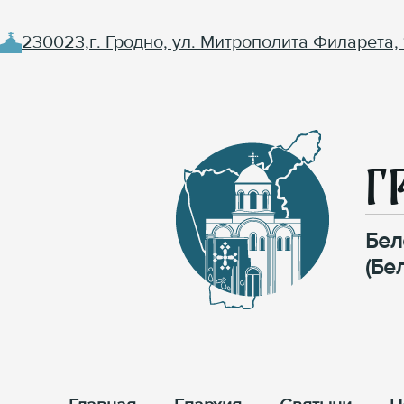
230023,г. Гродно, ул. Митрополита Филарета, 
Г
Бел
(Бе