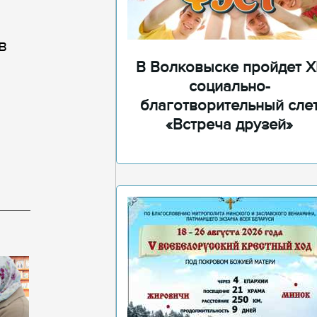
в
В Волковыске пройдет XI
социально-
благотворительный сле
«Встреча друзей»