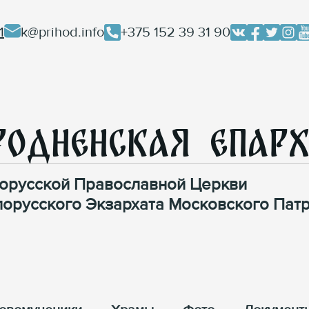
1
k@prihod.info
+375 152 39 31 90
родненская Епар
орусской Православной Церкви
лорусского Экзархата Московского Патр