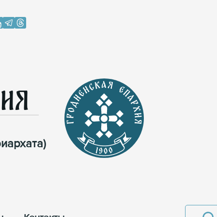
хия
иархата)