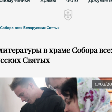
овомученики
Храмы
Фото
Документ
 Собора всех Белорусских Святых
литературы в храме Собора все
усских Святых
13/03/2