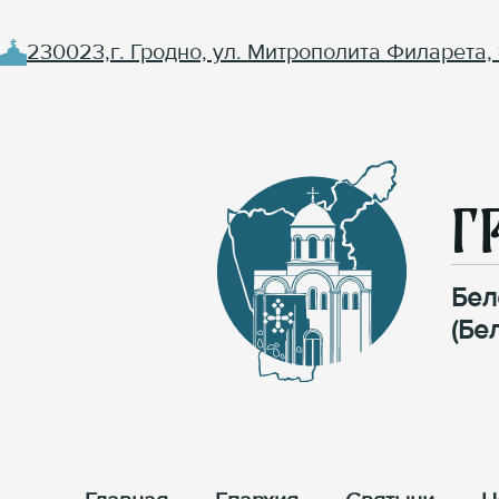
230023,г. Гродно, ул. Митрополита Филарета, 
Г
Бел
(Бе