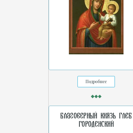
Подробнее
Благоверный князь Глеб
Городенский