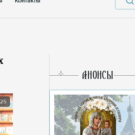
ы
Контакты
х
AНОНСЫ
025