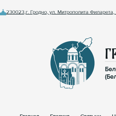
230023,г. Гродно, ул. Митрополита Филарета, 
Г
Бел
(Бе