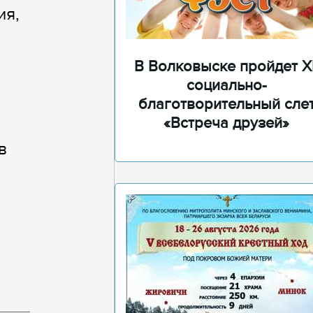
ия,
В Волковыске пройдет XI
социально-
благотворительный сле
«Встреча друзей»
в