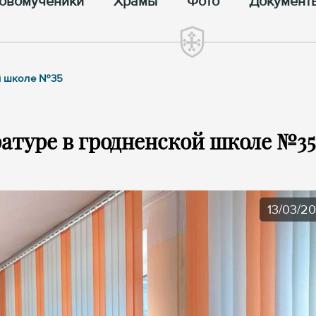
овомученики
Храмы
Фото
Документ
ой школе №35
ратуре в гродненской школе №35
13/03/2