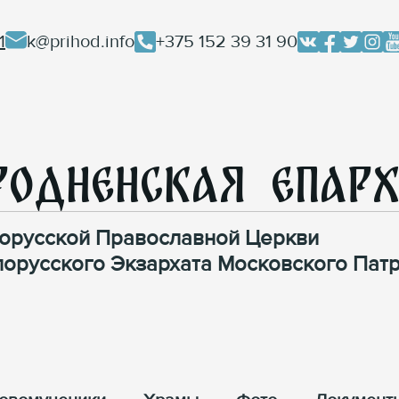
1
k@prihod.info
+375 152 39 31 90
родненская Епар
орусской Православной Церкви
лорусского Экзархата Московского Патр