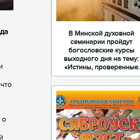
ода
В Минской духовной
семинарии пройдут
богословские курсы
выходного дня на тему:
и
«Истины, проверенные
временем»
 что
 о
,
й