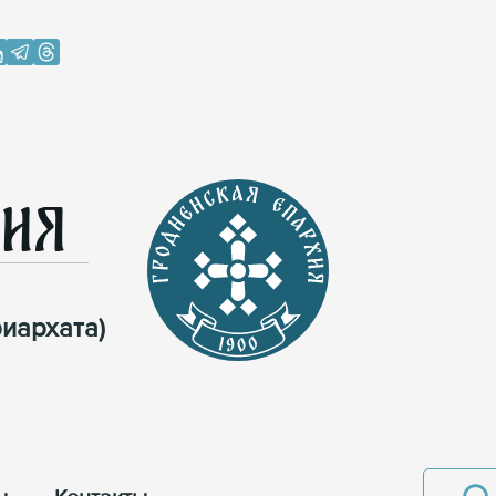
хия
иархата)