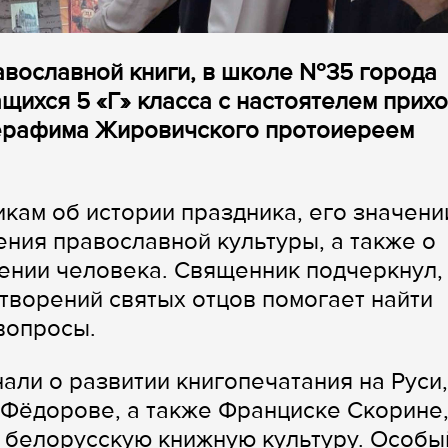
равославной книги, в школе №35 города
щихся 5 «Г» класса с настоятелем прих
ерафима Жировичского протоиереем
кам об истории праздника, его значени
ения православной культуры, а также о
лении человека. Священник подчеркнул,
творений святых отцов помогает найти
вопросы.
ли о развитии книгопечатания на Руси,
 Фёдорове, а также Франциске Скорине
 белорусскую книжную культуру. Особы