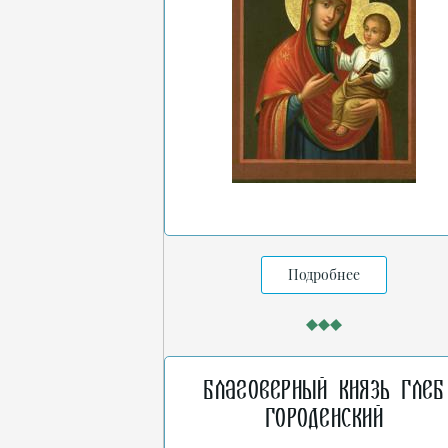
Подробнее
Благоверный князь Глеб
Городенский