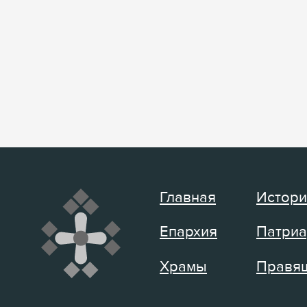
Главная
Истори
Епархия
Патриа
Храмы
Правящ