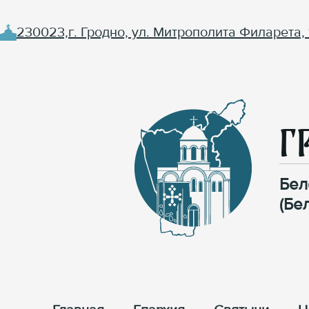
230023,г. Гродно, ул. Митрополита Филарета, 
Г
Бел
(Бе