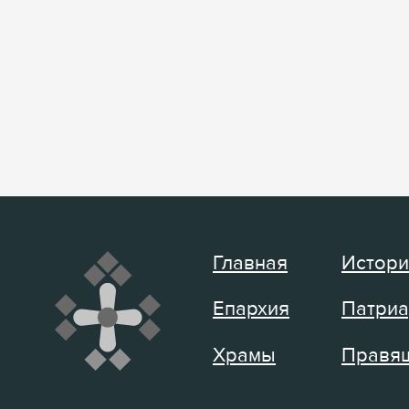
Главная
Истори
Епархия
Патриа
Храмы
Правящ