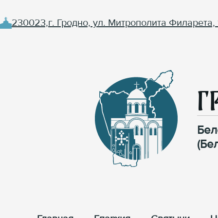
230023,г. Гродно, ул. Митрополита Филарета, 
Г
Бел
(Бе