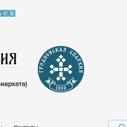
хия
иархата)