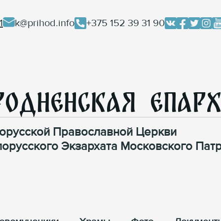
1
k@prihod.info
+375 152 39 31 90
родненская Епар
орусской Православной Церкви
лорусского Экзархата Московского Патр