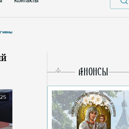
ы
Контакты
игиены
ий
AНОНСЫ
025