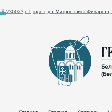
230023,г. Гродно, ул. Митрополита Филарета, 
Г
Бел
(Бе