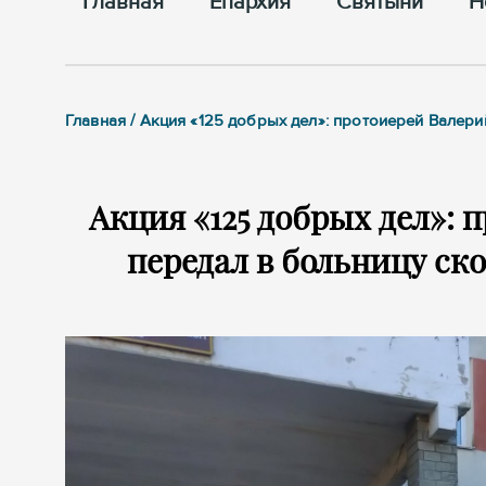
Главная
Епархия
Cвятыни
Н
Главная / Акция «125 добрых дел»: протоиерей Валер
Акция «125 добрых дел»:
передал в больницу ск