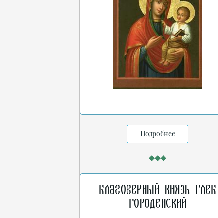
Подробнее
Благоверный князь Глеб
Городенский