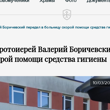
овомученики
Храмы
Фото
Документ
ий Боричевский передал в больницу скорой помощи средства г
 протоиерей Валерий Боричевск
орой помощи средства гигиены
10/03/2