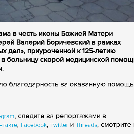
рама в честь иконы Божией Матери
ерей Валерий Боричевский в рамках
ых дел», приуроченной к 125-летию
 в больницу скорой медицинской помощ
ы.
ло благодарность за оказанную помощь
, следите за репортажами в
egram
,
,
и
, смотрите 
нтакте
Facebook
Twitter
Threads