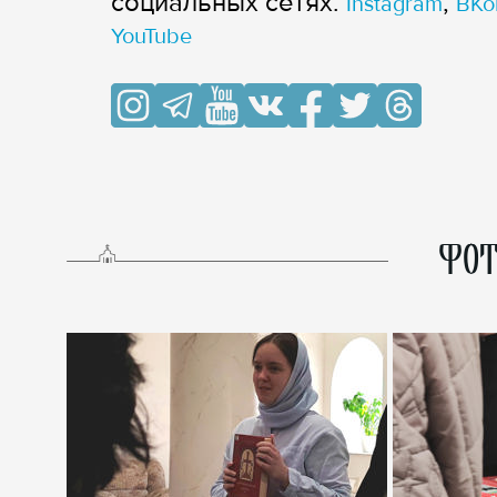
cоциальных сетях:
,
Instagram
ВКо
YouTube
ФОТ