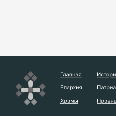
Главная
Истори
Епархия
Патриа
Храмы
Правящ