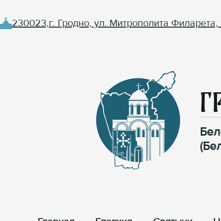
230023,г. Гродно, ул. Митрополита Филарета, 
Г
Бел
(Бе