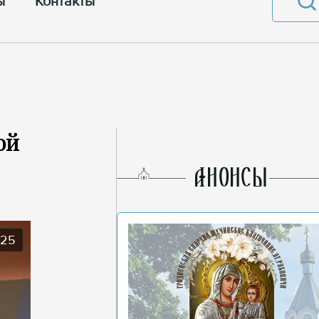
ы
Контакты
ой
AНОНСЫ
025