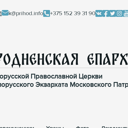
1
k@prihod.info
+375 152 39 31 90
родненская Епар
орусской Православной Церкви
лорусского Экзархата Московского Патр