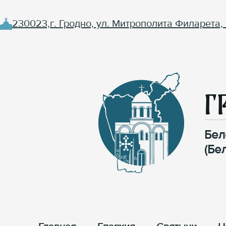
230023,г. Гродно, ул. Митрополита Филарета, 
Г
Бел
(Бе