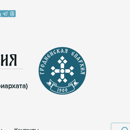
хия
иархата)