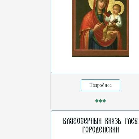
Подробнее
Благоверный князь Глеб
Городенский