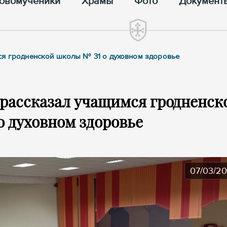
овомученики
Храмы
Фото
Документ
ся гродненской школы № 31 о духовном здоровье
рассказал учащимся гродненск
о духовном здоровье
07/03/2