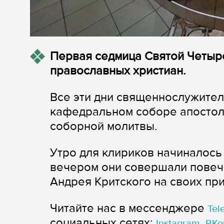
Первая седмица Святой Четыр
православных христиан.
Все эти дни священнослужител
кафедральном соборе апостол
соборной молитвы.
Утро для клириков начиналось
вечером они совершали повече
Андрея Критского на своих при
Читайте нас в мессенджере
Tel
cоциальных сетях:
,
Instagram
ВКо