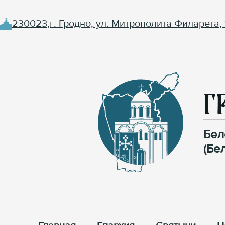
230023,г. Гродно, ул. Митрополита Филарета, 
Г
Бел
(Бе