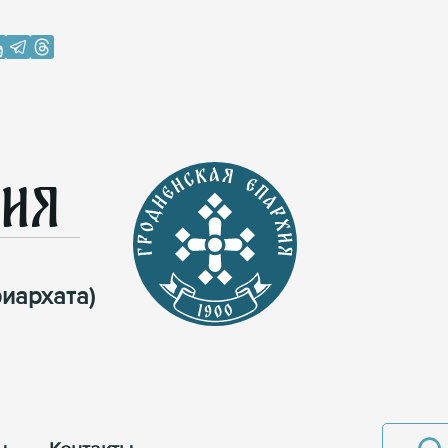
хия
иархата)