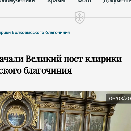
овомученики
Храмы
Фото
Документ
лирики Волковысского благочиния
ачали Великий пост клирики
ского благочиния
06/03/2