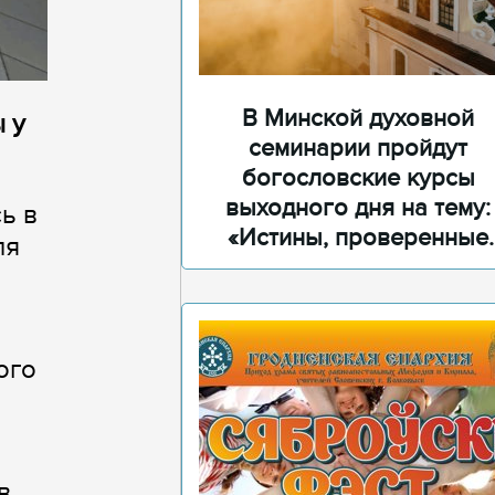
В Минской духовной
 у
семинарии пройдут
богословские курсы
выходного дня на тему:
ь в
«Истины, проверенные
ля
временем»
ого
в