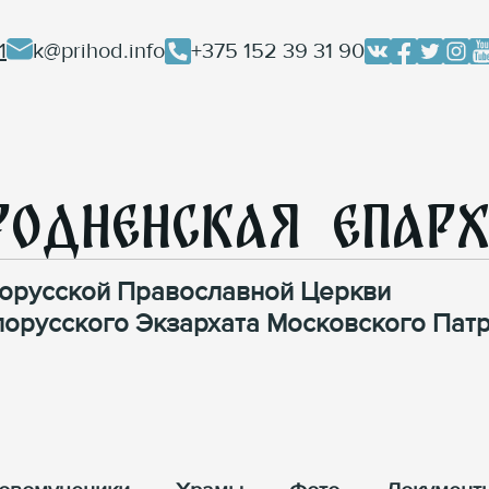
1
k@prihod.info
+375 152 39 31 90
родненская Епар
орусской Православной Церкви
лорусского Экзархата Московского Патр