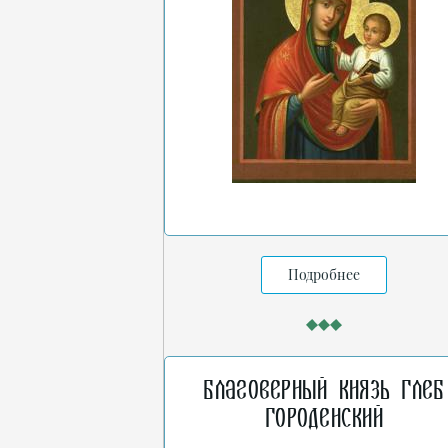
Подробнее
Благоверный князь Глеб
Городенский